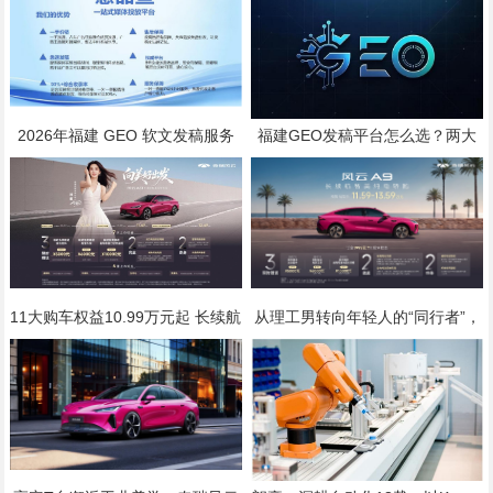
2026年福建 GEO 软文发稿服务
福建GEO发稿平台怎么选？两大
商｜慧品宣：以 AI 技术赋能品牌
本土合规推广平台实测推荐
全域传播
11大购车权益10.99万元起 长续航
从理工男转向年轻人的“同行者”，
智美纯电轿跑风云A9满电上市
这台风云A9奇瑞造的有多用心？