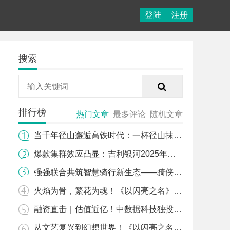
登陆
注册
搜索
排行榜
热门文章
最多评论
随机文章
当千年径山邂逅高铁时代：一杯径山抹茶的“中国速度”
爆款集群效应凸显：吉利银河2025年销售近124万辆，同比增长150%
强强联合共筑智慧骑行新生态——骑侠猫与福建省信息行业协会达成战略共建合作
火焰为骨，繁花为魂！《以闪亮之名》不死鸟神装版本今日涅槃更新
融资直击｜估值近亿！中数据科技独投数百万，骑侠猫抢滩 3.9 亿电动车智慧出行市场
从文艺复兴到幻想世界！《以闪亮之名》烬土生花版本或成爆款制造机