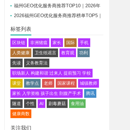
中国制造数字化转型
福州GEO优化服务商推荐TOP10｜2026年
福州企业AI全域推广选型指南
2026福州GEO优化服务商推荐榜单TOP5｜
本土高口碑企业获客优选
标签列表
区块链
非洲猪瘟
家长
国际
手机
人类健康
卫生纸谣言
教育观
功利
先读
义务教育法
职场新人 构建和谐 过来人 提前预习 学校
课堂
教学点
老师
国家课程
城镇教师
家长 入学资格 孩子出生 剖腹产手术
腾讯
隧道
个性
AI
剧毒蘑菇
食用油
健康商数
关注我们