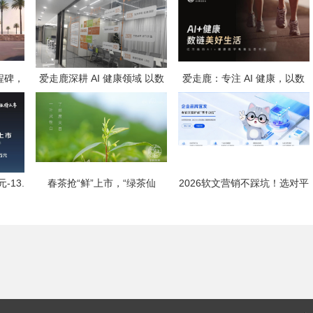
程碑，
爱走鹿深耕 AI 健康领域 以数
爱走鹿：专注 AI 健康，以数
球上市
智创新，赋能全民健康
智守护全民日常健康生活
-13.
春茶抢“鲜”上市，“绿茶仙
2026软文营销不踩坑！选对平
子”安吉白茶乘高铁加速飘香全
台，小预算也能撬动大流量
国