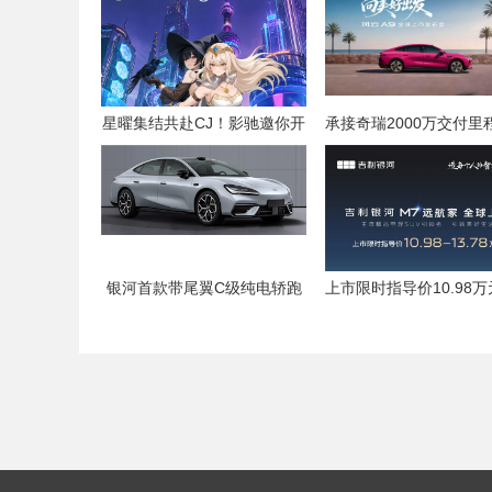
星曜集结共赴CJ！影驰邀你开
承接奇瑞2000万交付里
启次元与科技的双重冒险
风云A9将于7月25日全
银河首款带尾翼C级纯电轿跑
上市限时指导价10.98万元
登工信部公告，代号银河“T
78万元
T”，配置标准直指20万级